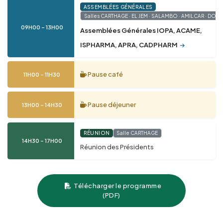
ASSEMBLÉES GÉNÉRALES
Salles CARTHAGE · EL JEM · SALAMBO · AMILCAR · DOU
09H00 – 13H00
Assemblées Générales IOPA, ACAME,
ISPHARMA, APRA, CADPHARM
Pause café
11H00 – 11H30
Pause déjeuner
13H00 – 14H30
RÉUNION
Salle CARTHAGE
14H30 – 17H00
Réunion des Présidents
Télécharger le programme
(PDF)