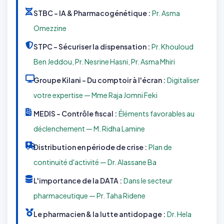
STBC – IA & Pharmacogénétique :
Pr. Asma
Omezzine
STPC – Sécuriser la dispensation :
Pr. Khouloud
Ben Jeddou, Pr. Nesrine Hasni, Pr. Asma Mhiri
Groupe Kilani – Du comptoir à l'écran :
Digitaliser
votre expertise — Mme Raja Jomni Feki
MEDIS – Contrôle fiscal :
Éléments favorables au
déclenchement — M. Ridha Lamine
Distribution en période de crise :
Plan de
continuité d'activité — Dr. Alassane Ba
L'importance de la DATA :
Dans le secteur
pharmaceutique — Pr. Taha Ridene
Le pharmacien & la lutte antidopage :
Dr. Hela