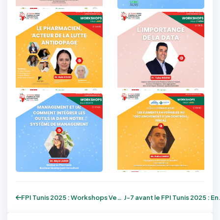
FPI Tunis 2025 : Workshops Vendredi – Vo...
J-7 avant le F