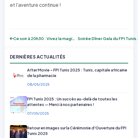
et l'aventure continue !
Ce soir à 20h30 : Vivez la magie du Gala...
Soirée Dîner Gala 
DERNIÈRES ACTUALITÉS
After Movie – FPI Tunis 2025 : Tunis, capitale africaine
de la pharmacie
08/05/2025
FPI Tunis 2025 : Un succès au-delà de toutes les
attentes — Merci à nos partenaires !
07/05/2025
Retour en images sur la Cérémonie d'Ouverture du FPI
Tunis 2025