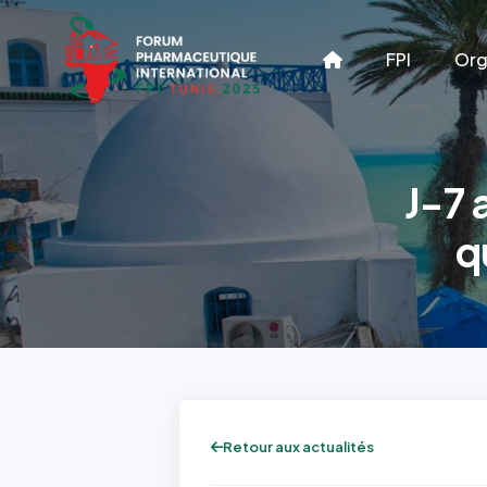
FPI
Org
J-7 
q
Retour aux actualités