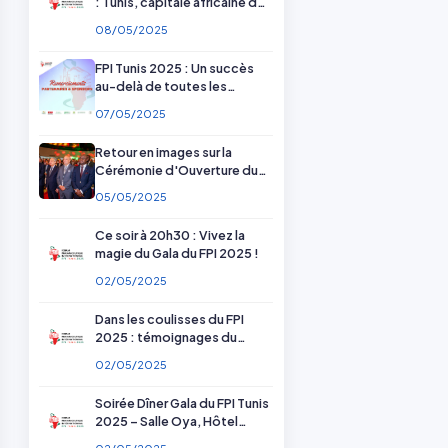
: Tunis, capitale africaine de
la pharmacie
08/05/2025
FPI Tunis 2025 : Un succès
au-delà de toutes les
attentes — Merci à nos
07/05/2025
partenaires !
Retour en images sur la
Cérémonie d'Ouverture du
FPI Tunis 2025
05/05/2025
Ce soir à 20h30 : Vivez la
magie du Gala du FPI 2025 !
02/05/2025
Dans les coulisses du FPI
2025 : témoignages du
comité scientifique et
02/05/2025
d'organisation
Soirée Dîner Gala du FPI Tunis
2025 – Salle Oya, Hôtel
Radisson Blu