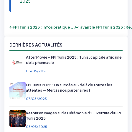
2025
FPI Tunis 2025 : Infos pratiques – Parki...
J-1 avant le FPI T
DERNIÈRES ACTUALITÉS
After Movie – FPI Tunis 2025 : Tunis, capitale africaine
de la pharmacie
08/05/2025
FPI Tunis 2025 : Un succès au-delà de toutes les
attentes — Merci à nos partenaires !
07/05/2025
Retour en images sur la Cérémonie d'Ouverture du FPI
Tunis 2025
05/05/2025