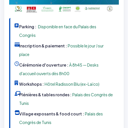
Parking :
Disponible en face du Palais des
Congrès
Inscription & paiement :
Possible le jour J sur
place
Cérémonie d'ouverture :
À 8h45 — Desks
d'accueil ouverts dès 8h00
Workshops :
Hôtel Radisson Blu (ex-Laïco)
Plénières & tables rondes :
Palais des Congrès de
Tunis
Village exposants & food court :
Palais des
Congrès de Tunis