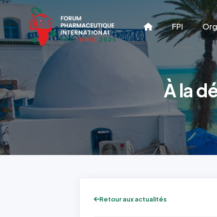
FPI
Org
À la d
Retour aux actualités