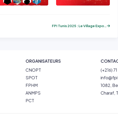
FPI Tunis 2025 : Le Village Exposants vo...
ORGANISATEURS
CONTA
CNOPT
(+216) 7
SPOT
info@fp
FPHM
1082, Be
ANMPS
Charaf, T
PCT