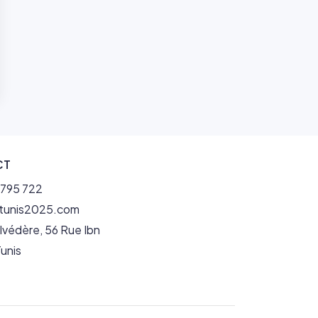
CT
1 795 722
itunis2025.com
lvédère, 56 Rue Ibn
unis