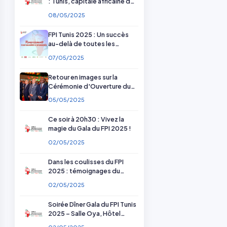
: Tunis, capitale africaine de
la pharmacie
08/05/2025
FPI Tunis 2025 : Un succès
au-delà de toutes les
attentes — Merci à nos
07/05/2025
partenaires !
Retour en images sur la
Cérémonie d'Ouverture du
FPI Tunis 2025
05/05/2025
Ce soir à 20h30 : Vivez la
magie du Gala du FPI 2025 !
02/05/2025
Dans les coulisses du FPI
2025 : témoignages du
comité scientifique et
02/05/2025
d'organisation
Soirée Dîner Gala du FPI Tunis
2025 – Salle Oya, Hôtel
Radisson Blu