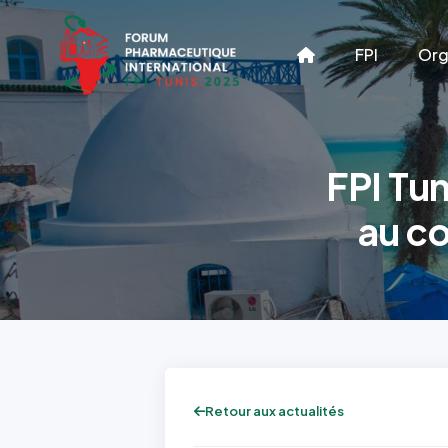
FPI
Org
FPI Tun
au c
Retour aux actualités