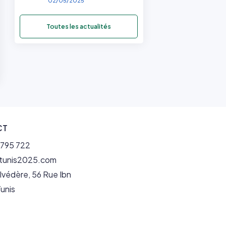
02/05/2025
Toutes les actualités
CT
1 795 722
itunis2025.com
lvédère, 56 Rue Ibn
unis