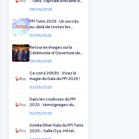
: Tunis, capitale africaine de
la pharmacie
08/05/2025
FPI Tunis 2025 : Un succès
au-delà de toutes les
attentes — Merci à nos
07/05/2025
partenaires !
Retour en images sur la
Cérémonie d'Ouverture du
FPI Tunis 2025
05/05/2025
Ce soir à 20h30 : Vivez la
magie du Gala du FPI 2025 !
02/05/2025
Dans les coulisses du FPI
2025 : témoignages du
comité scientifique et
02/05/2025
d'organisation
Soirée Dîner Gala du FPI Tunis
2025 – Salle Oya, Hôtel
Radisson Blu