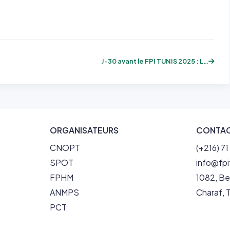
J-30 avant le FPI TUNIS 2025 : Le compte...
ORGANISATEURS
CONTA
CNOPT
(+216) 7
SPOT
info@fp
FPHM
1082, Be
ANMPS
Charaf, T
PCT