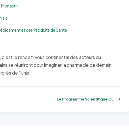
 Monastir
isie
édicament et des Produits de Santé
, c'est le rendez-vous continental des acteurs du
ins se réuniront pour imaginer la pharmacie de demain.
ngrès de Tunis
Le Programme Scientifique Officiel du FP...