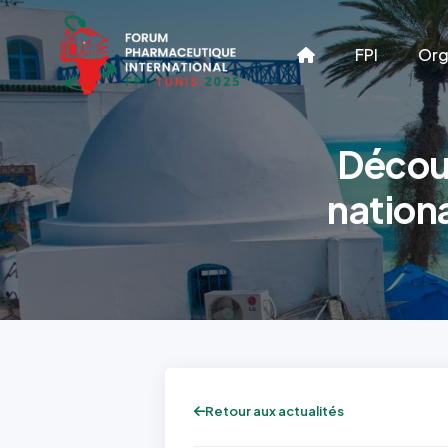
FPI
Org
Découv
nationa
Retour aux actualités