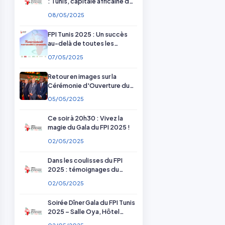
: Tunis, capitale africaine de
la pharmacie
08/05/2025
FPI Tunis 2025 : Un succès
au-delà de toutes les
attentes — Merci à nos
07/05/2025
partenaires !
Retour en images sur la
Cérémonie d'Ouverture du
FPI Tunis 2025
05/05/2025
Ce soir à 20h30 : Vivez la
magie du Gala du FPI 2025 !
02/05/2025
Dans les coulisses du FPI
2025 : témoignages du
comité scientifique et
02/05/2025
d'organisation
Soirée Dîner Gala du FPI Tunis
2025 – Salle Oya, Hôtel
Radisson Blu