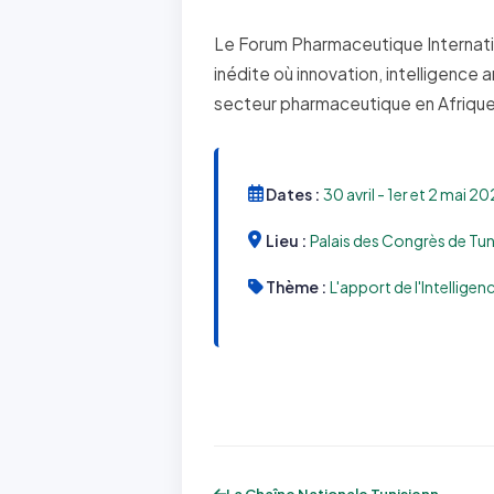
Le Forum Pharmaceutique Internatio
inédite où innovation, intelligence a
secteur pharmaceutique en Afrique
Dates :
30 avril - 1er et 2 mai 2
Lieu :
Palais des Congrès de Tun
Thème :
L'apport de l'Intelligen
La Chaîne Nationale Tunisienne présente...