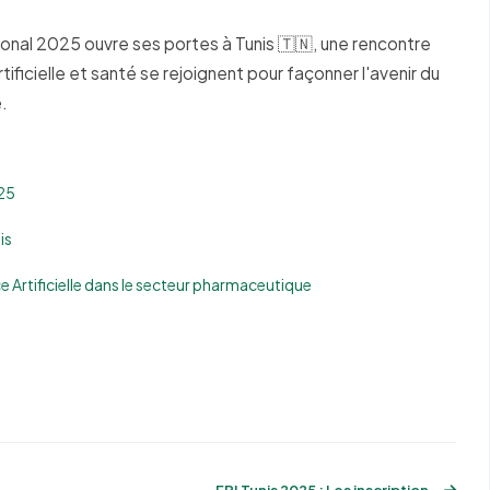
nal 2025 ouvre ses portes à Tunis 🇹🇳, une rencontre
rtificielle et santé se rejoignent pour façonner l'avenir du
.
025
is
ce Artificielle dans le secteur pharmaceutique
FPI Tunis 2025 : Les inscriptions sont o...