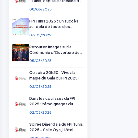
: Tunis, capitale africaine de
la pharmacie
08/05/2025
FPI Tunis 2025 : Un succès
au-delà de toutes les
attentes — Merci à nos
07/05/2025
partenaires !
Retour en images sur la
Cérémonie d'Ouverture du
FPI Tunis 2025
05/05/2025
Ce soir à 20h30 : Vivez la
magie du Gala du FPI 2025 !
02/05/2025
Dans les coulisses du FPI
2025 : témoignages du
comité scientifique et
02/05/2025
d'organisation
Soirée Dîner Gala du FPI Tunis
2025 – Salle Oya, Hôtel
Radisson Blu