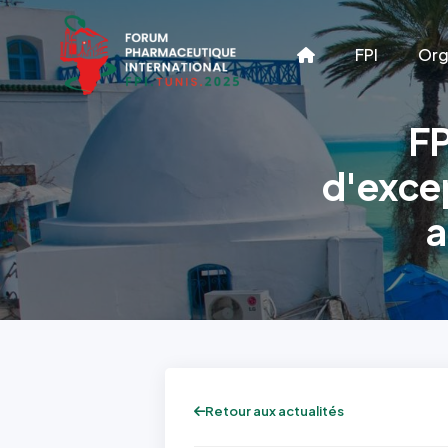
FPI
Org
FP
d'excep
a
Retour aux actualités