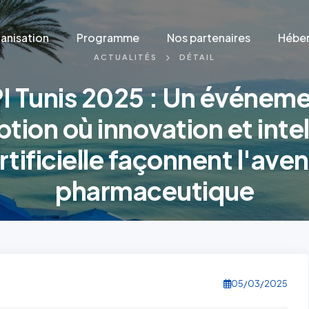
anisation
Programme
Nos partenaires
Héber
ACTUALITÉS
DÉTAIL
I Tunis 2025 : Un événem
tion où innovation et inte
rtificielle façonnent l'aven
pharmaceutique
05/03/2025